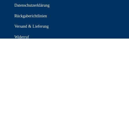
Datenschutzerklärung
Rückgaberichtlinien
Versand & Lieferung
Widerruf
Zahlungsweisen
KONTAKT

030 339 387 70

info@stanzel-frischdienst.de