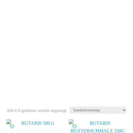
GROSSARTIGE
S.
Unser neuer B2B-Webshop steckt
noch in den Kinderschuhen – aber
wir arbeiten hart daran, ihn weiter
zu verbessern. Wir freuen uns
immer über Feedback und
Hinweise!
Alle 6 Ergebnisse werden angezeigt