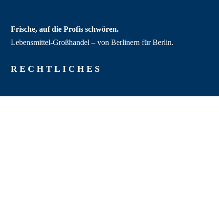
Frische, auf die Profis schwören.
Lebensmittel‑Großhandel – von Berlinern für Berlin.
RECHT­LICHES
AGB
Impressum
Datenschutzerklärung
Rückgaberichtlinien
Versand & Lieferung
Widerruf
Zahlungsweisen