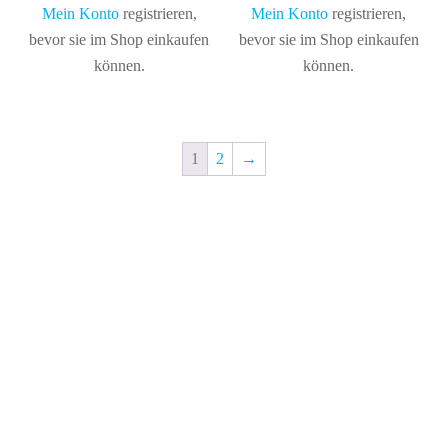
Mein Konto
registrieren,
Mein Konto
registrieren,
bevor sie im Shop einkaufen
bevor sie im Shop einkaufen
können.
können.
1
2
→