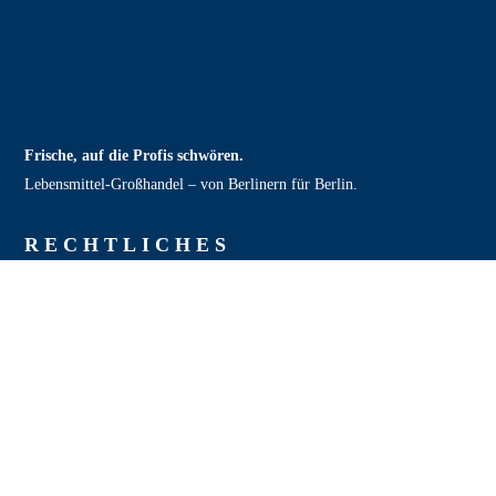
Frische, auf die Profis schwören.
Lebensmittel‑Großhandel – von Berlinern für Berlin.
RECHT­LICHES
AGB
Impressum
Datenschutzerklärung
Rückgaberichtlinien
Versand & Lieferung