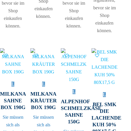
registrieren,
Shop
bevor sie im
bevor sie im
bevor sie im
einkaufen
Shop
Shop
Shop
können.
einkaufen
einkaufen
einkaufen
können.
können.
können.
MILKANA
MILKANA
SAHNE
KRÄUTER
ALPENHOF
BEL SMK
BOX 190G
BOX 190G
SCHMELZKÄSE
DIE
SAHNE
Sie müssen
Sie müssen
LACHENDE
150G
KUH 50%
sich als
sich als