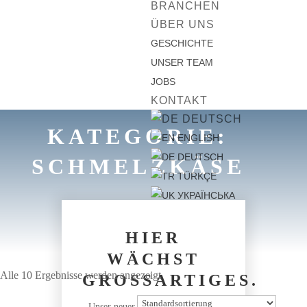
BRANCHEN
ÜBER UNS
GESCHICHTE
UNSER TEAM
JOBS
KONTAKT
DEUTSCH
KATEGORIE:
ENGLISH
DEUTSCH
SCHMELZKÄSE
TÜRKÇE
УКРАЇНСЬКА
HIER
WÄCHST
Alle 10 Ergebnisse werden angezeigt
GROSSARTIGES.
Unser neuer B2B-Webshop steckt