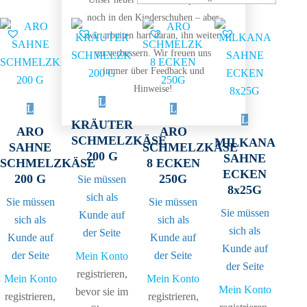
noch in den Kinderschuhen – aber
wir arbeiten hart daran, ihn weiter
zu verbessern. Wir freuen uns
immer über Feedback und
Hinweise!
KRÄUTER
ARO
ARO
SCHMELZKÄSE
MILKANA
SAHNE
SCHMELZKÄSE
200 G
SAHNE
SCHMELZKÄSE
8 ECKEN
ECKEN
200 G
250G
Sie müssen
8x25G
sich als
Sie müssen
Sie müssen
Sie müssen
Kunde auf
sich als
sich als
sich als
der Seite
Kunde auf
Kunde auf
Kunde auf
der Seite
der Seite
Mein Konto
der Seite
registrieren,
Mein Konto
Mein Konto
Mein Konto
bevor sie im
registrieren,
registrieren,