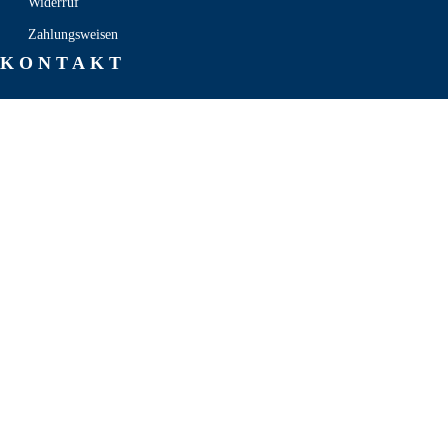
Widerruf
Zahlungsweisen
KONTAKT

030 339 387 70

info@stanzel-frischdienst.de

Freiheit 14a, 13597 Berlin