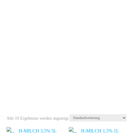
WÄCHST
GROSSARTIGE
S.
Unser neuer B2B-Webshop steckt
noch in den Kinderschuhen – aber
wir arbeiten hart daran, ihn weiter
zu verbessern. Wir freuen uns
immer über Feedback und
Hinweise!
Alle 10 Ergebnisse werden angezeigt