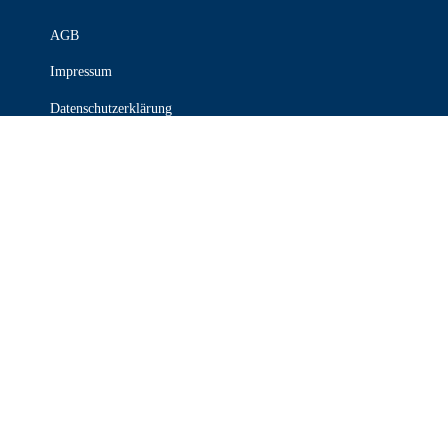
AGB
Impressum
Datenschutzerklärung
Rückgaberichtlinien
Versand & Lieferung
Widerruf
Zahlungsweisen
KONTAKT

030 339 387 70