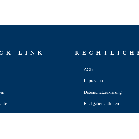
CK LINK
RECHT­LICH
AGB
Impressum
hen
Datenschutzerklärung
chte
Rückgaberichtlinien
 Team
Versand & Lieferung
Widerruf
t
Zahlungsweisen