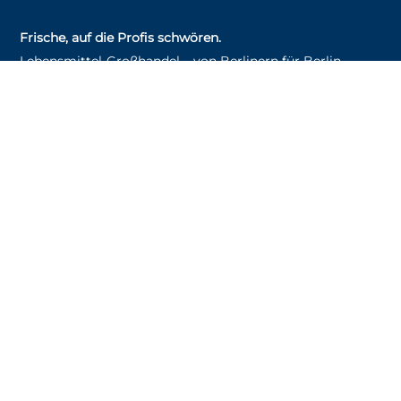
Frische, auf die Profis schwören.
Lebensmittel‑Großhandel – von Berlinern für Berlin.
RECHT­LICHES
AGB
Impressum
Datenschutzerklärung
Rückgaberichtlinien
Versand & Lieferung
Widerruf
Zahlungsweisen