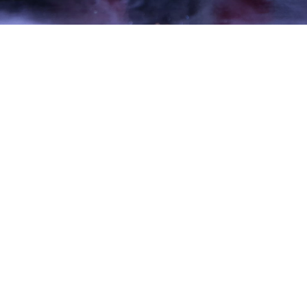
HIER
WÄCHST
GROSSARTIG
ES.
Unser neuer B2B-Webshop
steckt noch in den
Kinderschuhen – aber wir
arbeiten hart daran, ihn
weiter zu verbessern. Wir
freuen uns immer über
Feedback und Hinweise!