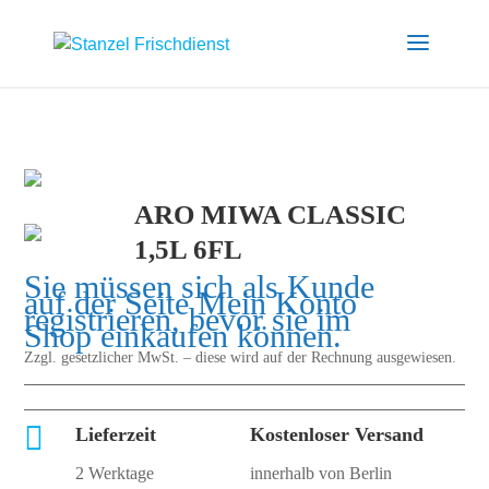
ARO MIWA CLASSIC
1,5L 6FL
Sie müssen sich als Kunde
auf der Seite
Mein Konto
registrieren, bevor sie im
Shop einkaufen können.
Zzgl. gesetzlicher MwSt. – diese wird auf der Rechnung ausgewiesen.

Lieferzeit
Kostenloser Versand
2 Werktage
innerhalb von Berlin