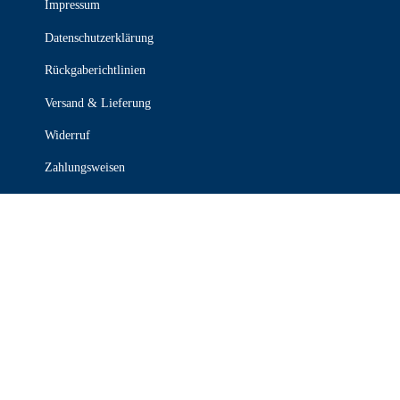
Impressum
Datenschutzerklärung
Rückgaberichtlinien
Versand & Lieferung
Widerruf
Zahlungsweisen
KONTAKT

030 339 387 70

info@stanzel-frischdienst.de