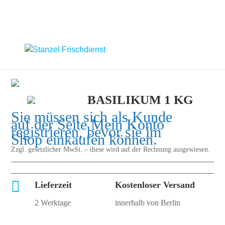
BASILIKUM 1 KG
Sie müssen sich als Kunde
auf der Seite
Mein Konto
registrieren, bevor sie im
Shop einkaufen können.
Zzgl. gesetzlicher MwSt. – diese wird auf der Rechnung ausgewiesen.

Lieferzeit
Kostenloser Versand
2 Werktage
innerhalb von Berlin