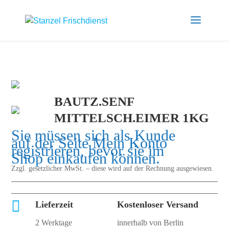
BAUTZ.SENF
MITTELSCH.EIMER 1KG
Sie müssen sich als Kunde
auf der Seite
Mein Konto
registrieren, bevor sie im
Shop einkaufen können.
Zzgl. gesetzlicher MwSt. – diese wird auf der Rechnung ausgewiesen.

Lieferzeit
Kostenloser Versand
2 Werktage
innerhalb von Berlin