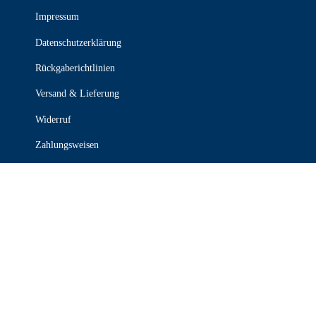
Impressum
Datenschutzerklärung
Rückgaberichtlinien
Versand & Lieferung
Widerruf
Zahlungsweisen
KONTAKT

030 339 387 70

info@stanzel-frischdienst.de