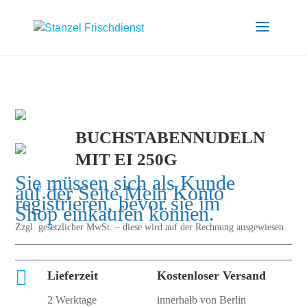
BUCHSTABENNUDELN
MIT EI 250G
Sie müssen sich als Kunde
auf der Seite
Mein Konto
registrieren, bevor sie im
Shop einkaufen können.
Zzgl. gesetzlicher MwSt. – diese wird auf der Rechnung ausgewiesen.

Lieferzeit
Kostenloser Versand
2 Werktage
innerhalb von Berlin