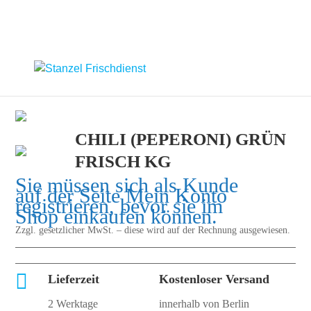
CHILI (PEPERONI) GRÜN
FRISCH KG
Sie müssen sich als Kunde
auf der Seite
Mein Konto
registrieren, bevor sie im
Shop einkaufen können.
Zzgl. gesetzlicher MwSt. – diese wird auf der Rechnung ausgewiesen.

Lieferzeit
Kostenloser Versand
2 Werktage
innerhalb von Berlin