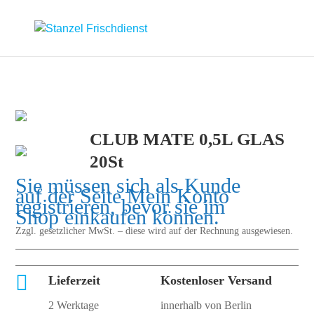
CLUB MATE 0,5L GLAS
20St
Sie müssen sich als Kunde
auf der Seite
Mein Konto
registrieren, bevor sie im
Shop einkaufen können.
Zzgl. gesetzlicher MwSt. – diese wird auf der Rechnung ausgewiesen.

Lieferzeit
Kostenloser Versand
2 Werktage
innerhalb von Berlin