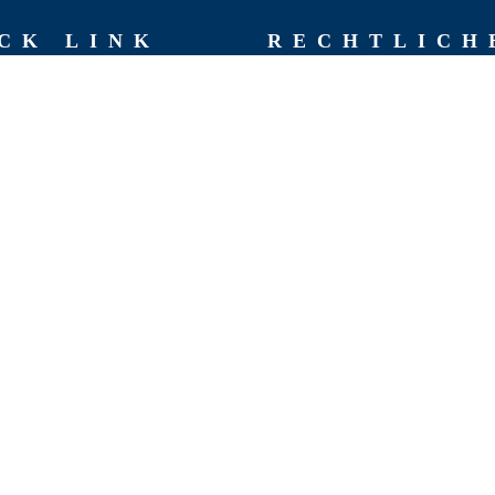
CK LINK
RECHT­LICH
AGB
Impressum
hen
Datenschutzerklärung
chte
Rückgaberichtlinien
 Team
Versand & Lieferung
Widerruf
t
Zahlungsweisen