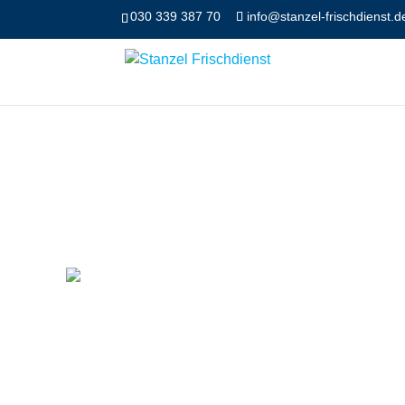
030 339 387 70
info@stanzel-frischdienst.d