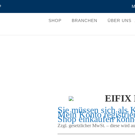
e
M
SHOP
BRANCHEN
ÜBER UNS
EIFIX
Sie müssen sich als 
Mein Konto
registrie
Shop einkaufen könn
Zzgl. gesetzlicher MwSt. – diese wird 