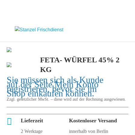
FETA- WÜRFEL 45% 2
KG
Sie müssen sich als Kunde
auf der Seite
Mein Konto
registrieren, bevor sie im
Shop einkaufen können.
Zzgl. gesetzlicher MwSt. – diese wird auf der Rechnung ausgewiesen.

Lieferzeit
Kostenloser Versand
2 Werktage
innerhalb von Berlin