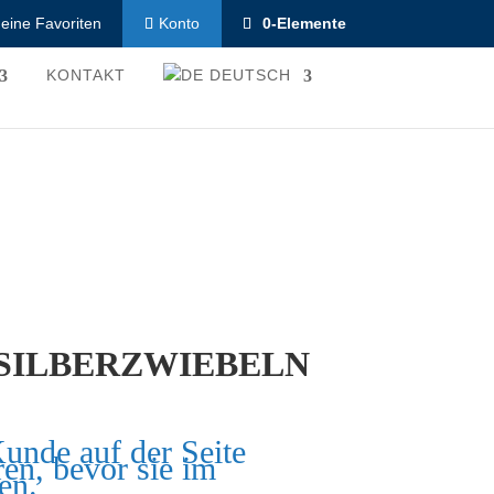
eine Favoriten
0-Elemente
Konto
KONTAKT
DEUTSCH
 SILBERZWIEBELN
Kunde auf der Seite
ren, bevor sie im
en.