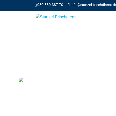
030 339 387 70
info@stanzel-frischdienst.d