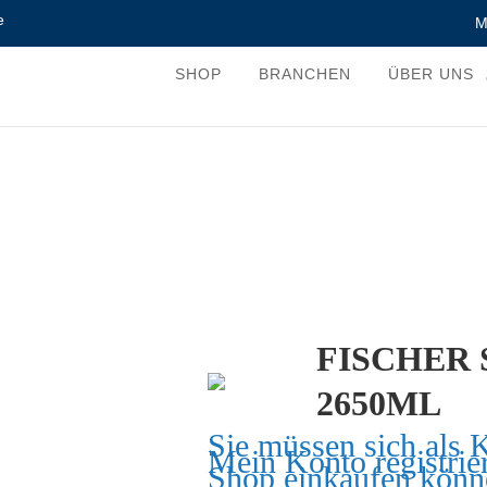
e
M
SHOP
BRANCHEN
ÜBER UNS
FISCHER
2650ML
Sie müssen sich als 
Mein Konto
registrie
Shop einkaufen könn