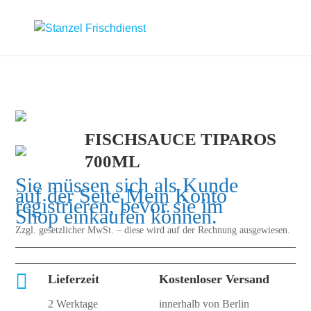
FISCHSAUCE TIPAROS
700ML
Sie müssen sich als Kunde
auf der Seite
Mein Konto
registrieren, bevor sie im
Shop einkaufen können.
Zzgl. gesetzlicher MwSt. – diese wird auf der Rechnung ausgewiesen.

Lieferzeit
Kostenloser Versand
2 Werktage
innerhalb von Berlin