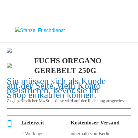
FUCHS OREGANO
GEREBELT 250G
Sie müssen sich als Kunde
auf der Seite
Mein Konto
registrieren, bevor sie im
Shop einkaufen können.
Zzgl. gesetzlicher MwSt. – diese wird auf der Rechnung ausgewiesen.

Lieferzeit
Kostenloser Versand
2 Werktage
innerhalb von Berlin