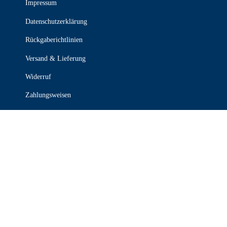
Impressum
Datenschutzerklärung
Rückgaberichtlinien
Versand & Lieferung
Widerruf
Zahlungsweisen
KONTAKT

030 339 387 70

info@stanzel-frischdienst.de