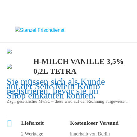
H-MILCH VANILLE 3,5%
0,2L TETRA
Sie müssen sich als Kunde
auf der Seite
Mein Konto
registrieren, bevor sie im
Shop einkaufen können.
Zzgl. gesetzlicher MwSt. – diese wird auf der Rechnung ausgewiesen.

Lieferzeit
Kostenloser Versand
2 Werktage
innerhalb von Berlin