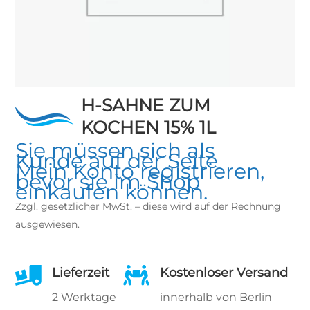
H-SAHNE ZUM
KOCHEN 15% 1L
Sie müssen sich als
Kunde auf der Seite
Mein Konto
registrieren,
bevor sie im Shop
einkaufen können.
Zzgl. gesetzlicher MwSt. – diese wird auf der Rechnung
ausgewiesen.

Lieferzeit

Kostenloser Versand
2 Werktage
innerhalb von Berlin