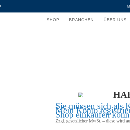
e
M
SHOP
BRANCHEN
ÜBER UNS
HAF
Sie müssen sich als 
Mein Konto
registrie
Shop einkaufen könn
Zzgl. gesetzlicher MwSt. – diese wird 