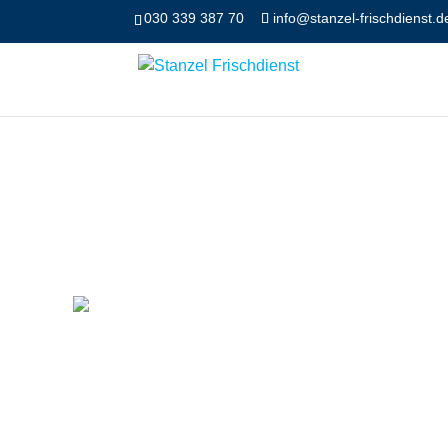
030 339 387 70
info@stanzel-frischdienst.d