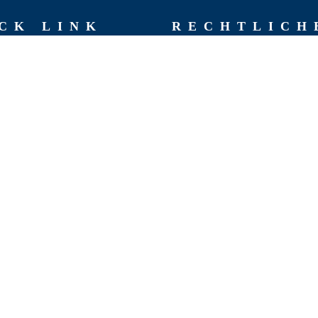
CK LINK
RECHT­LICH
AGB
Impressum
hen
Datenschutzerklärung
chte
Rückgaberichtlinien
 Team
Versand & Lieferung
Widerruf
t
Zahlungsweisen