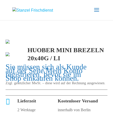
HUOBER MINI BREZELN
20x40G / LI
Sie müssen sich als Kunde
auf der Seite
Mein Konto
registrieren, bevor sie im
Shop einkaufen können.
Zzgl. gesetzlicher MwSt. – diese wird auf der Rechnung ausgewiesen.

Lieferzeit
Kostenloser Versand
2 Werktage
innerhalb von Berlin