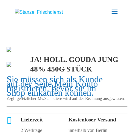
JA! HOLL. GOUDA JUNG
48% 450G STÜCK
Sie müssen sich als Kunde
auf der Seite
Mein Konto
registrieren, bevor sie im
Shop einkaufen können.
Zzgl. gesetzlicher MwSt. – diese wird auf der Rechnung ausgewiesen.

Lieferzeit
Kostenloser Versand
2 Werktage
innerhalb von Berlin