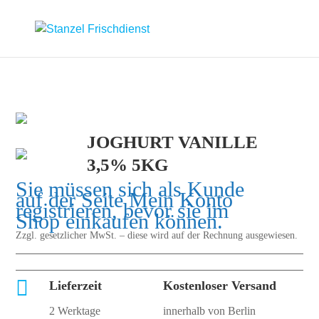
JOGHURT VANILLE
3,5% 5KG
Sie müssen sich als Kunde
auf der Seite
Mein Konto
registrieren, bevor sie im
Shop einkaufen können.
Zzgl. gesetzlicher MwSt. – diese wird auf der Rechnung ausgewiesen.

Lieferzeit
Kostenloser Versand
2 Werktage
innerhalb von Berlin