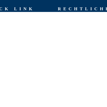
CK LINK
RECHT­LICH
AGB
Impressum
hen
Datenschutzerklärung
chte
Rückgaberichtlinien
 Team
Versand & Lieferung
Widerruf
t
Zahlungsweisen