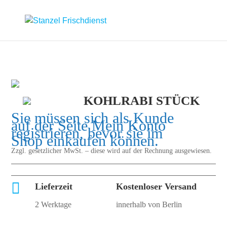
KOHLRABI STÜCK
Sie müssen sich als Kunde
auf der Seite
Mein Konto
registrieren, bevor sie im
Shop einkaufen können.
Zzgl. gesetzlicher MwSt. – diese wird auf der Rechnung ausgewiesen.

Lieferzeit
Kostenloser Versand
2 Werktage
innerhalb von Berlin