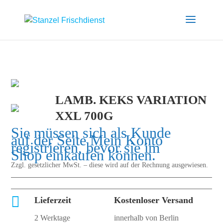
LAMB. KEKS VARIATION
XXL 700G
Sie müssen sich als Kunde
auf der Seite
Mein Konto
registrieren, bevor sie im
Shop einkaufen können.
Zzgl. gesetzlicher MwSt. – diese wird auf der Rechnung ausgewiesen.

Lieferzeit
Kostenloser Versand
2 Werktage
innerhalb von Berlin