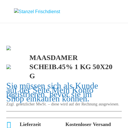
MAASDAMER
SCHEIB.45% 1 KG 50X20
G
Sie müssen sich als Kunde
auf der Seite
Mein Konto
registrieren, bevor sie im
Shop einkaufen können.
Zzgl. gesetzlicher MwSt. – diese wird auf der Rechnung ausgewiesen.

Lieferzeit
Kostenloser Versand