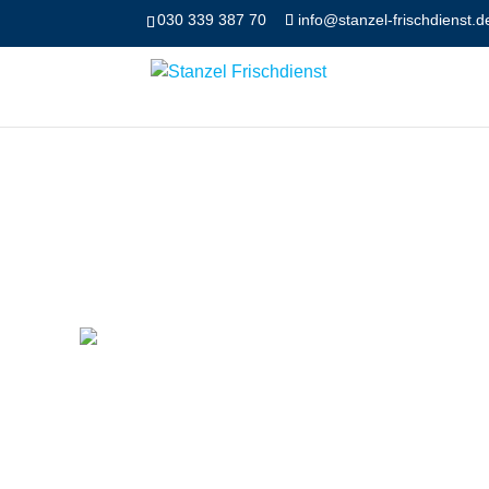
030 339 387 70
info@stanzel-frischdienst.d