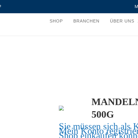
e
M
SHOP
BRANCHEN
ÜBER UNS
MANDELN
500G
Sie müssen sich als 
Mein Konto
registrie
Shop einkaufen könn