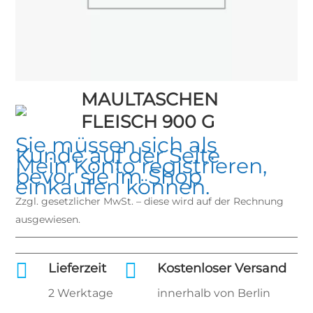
MAULTASCHEN
FLEISCH 900 G
Sie müssen sich als
Kunde auf der Seite
Mein Konto
registrieren,
bevor sie im Shop
einkaufen können.
Zzgl. gesetzlicher MwSt. – diese wird auf der Rechnung
ausgewiesen.


Lieferzeit
Kostenloser Versand
2 Werktage
innerhalb von Berlin