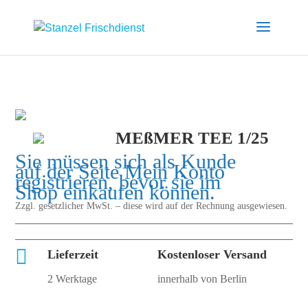
MEßMER TEE 1/25
Sie müssen sich als Kunde
auf der Seite
Mein Konto
registrieren, bevor sie im
Shop einkaufen können.
Zzgl. gesetzlicher MwSt. – diese wird auf der Rechnung ausgewiesen.

Lieferzeit
Kostenloser Versand
2 Werktage
innerhalb von Berlin