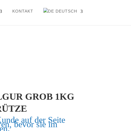
KONTAKT
DEUTSCH
LGUR GROB 1KG
RÜTZE
Kunde auf der Seite
ren, bevor sie im
en.