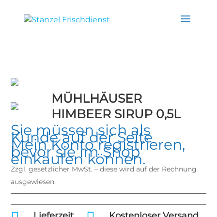
MÜHLHÄUSER
HIMBEER SIRUP 0,5L
Sie müssen sich als
Kunde auf der Seite
Mein Konto
registrieren,
bevor sie im Shop
einkaufen können.
Zzgl. gesetzlicher MwSt. – diese wird auf der Rechnung
ausgewiesen.
Lieferzeit
Kostenloser Versand