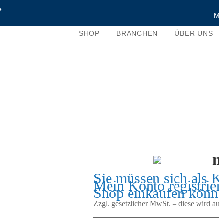
e
M
SHOP
BRANCHEN
ÜBER UNS
Sie müssen sich als 
Mein Konto
registrie
Shop einkaufen könn
Zzgl. gesetzlicher MwSt. – diese wird 