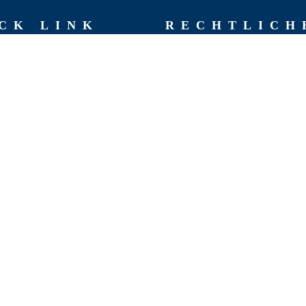
CK LINK
RECHT­LICH
AGB
Impressum
hen
Datenschutzerklärung
chte
Rückgaberichtlinien
 Team
Versand & Lieferung
Widerruf
t
Zahlungsweisen