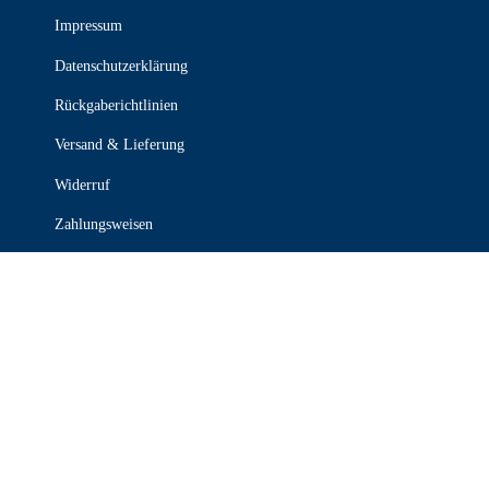
Impressum
Datenschutzerklärung
Rückgaberichtlinien
Versand & Lieferung
Widerruf
Zahlungsweisen
KONTAKT

030 339 387 70

info@stanzel-frischdienst.de