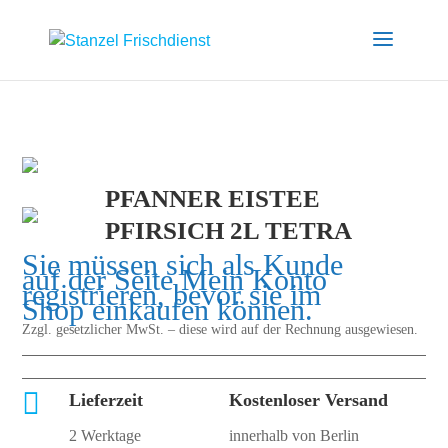
PFANNER EISTEE
PFIRSICH 2L TETRA
Sie müssen sich als Kunde
auf der Seite
Mein Konto
registrieren, bevor sie im
Shop einkaufen können.
Zzgl. gesetzlicher MwSt. – diese wird auf der Rechnung ausgewiesen.

Lieferzeit
Kostenloser Versand
2 Werktage
innerhalb von Berlin