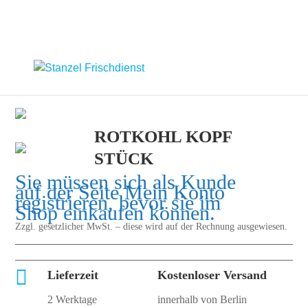
ROTKOHL KOPF
STÜCK
Sie müssen sich als Kunde
auf der Seite
Mein Konto
registrieren, bevor sie im
Shop einkaufen können.
Zzgl. gesetzlicher MwSt. – diese wird auf der Rechnung ausgewiesen.

Lieferzeit
Kostenloser Versand
2 Werktage
innerhalb von Berlin