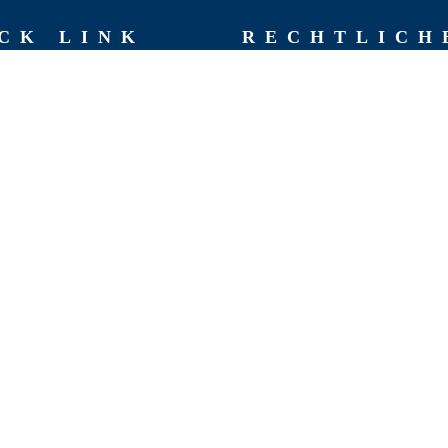
CK LINK
RECHT­LICH
AGB
Impressum
hen
Datenschutzerklärung
chte
Rückgaberichtlinien
 Team
Versand & Lieferung
Widerruf
t
Zahlungsweisen