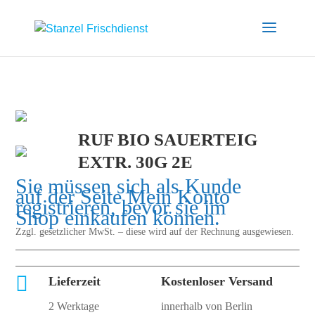
RUF BIO SAUERTEIG
EXTR. 30G 2E
Sie müssen sich als Kunde
auf der Seite
Mein Konto
registrieren, bevor sie im
Shop einkaufen können.
Zzgl. gesetzlicher MwSt. – diese wird auf der Rechnung ausgewiesen.

Lieferzeit
Kostenloser Versand
2 Werktage
innerhalb von Berlin