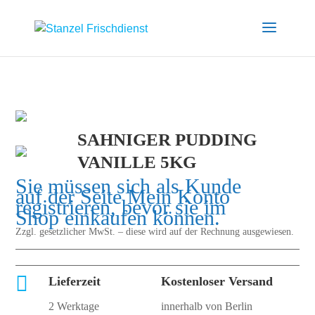
SAHNIGER PUDDING
VANILLE 5KG
Sie müssen sich als Kunde
auf der Seite
Mein Konto
registrieren, bevor sie im
Shop einkaufen können.
Zzgl. gesetzlicher MwSt. – diese wird auf der Rechnung ausgewiesen.

Lieferzeit
Kostenloser Versand
2 Werktage
innerhalb von Berlin