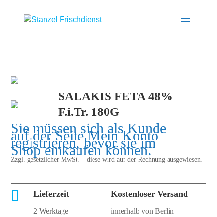
SALAKIS FETA 48%
F.i.Tr. 180G
Sie müssen sich als Kunde
auf der Seite
Mein Konto
registrieren, bevor sie im
Shop einkaufen können.
Zzgl. gesetzlicher MwSt. – diese wird auf der Rechnung ausgewiesen.

Lieferzeit
Kostenloser Versand
2 Werktage
innerhalb von Berlin