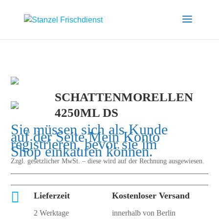
SCHATTENMORELLEN
4250ML DS
Sie müssen sich als Kunde
auf der Seite
Mein Konto
registrieren, bevor sie im
Shop einkaufen können.
Zzgl. gesetzlicher MwSt. – diese wird auf der Rechnung ausgewiesen.

Lieferzeit
Kostenloser Versand
2 Werktage
innerhalb von Berlin