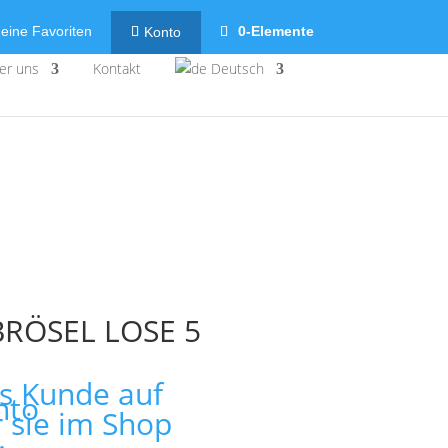
eine Favoriten
0-Elemente
Konto
er uns
Kontakt
Deutsch
RÖSEL LOSE 5
ls Kunde auf
nto
r sie im Shop
.