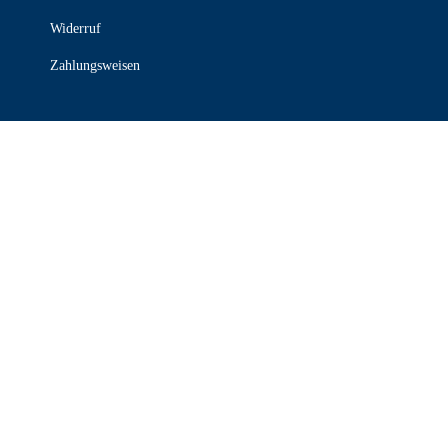
Widerruf
Zahlungsweisen
KONTAKT

030 339 387 70

info@stanzel-frischdienst.de

Freiheit 14a, 13597 Berlin