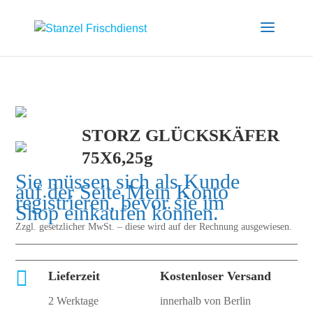
STORZ GLÜCKSKÄFER
75X6,25g
Sie müssen sich als Kunde
auf der Seite
Mein Konto
registrieren, bevor sie im
Shop einkaufen können.
Zzgl. gesetzlicher MwSt. – diese wird auf der Rechnung ausgewiesen.

Lieferzeit
Kostenloser Versand
2 Werktage
innerhalb von Berlin