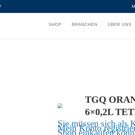
e
M
SHOP
BRANCHEN
ÜBER UNS
TGQ ORAN
6×0,2L TE
Sie müssen sich als 
Mein Konto
registrie
Shop einkaufen könn