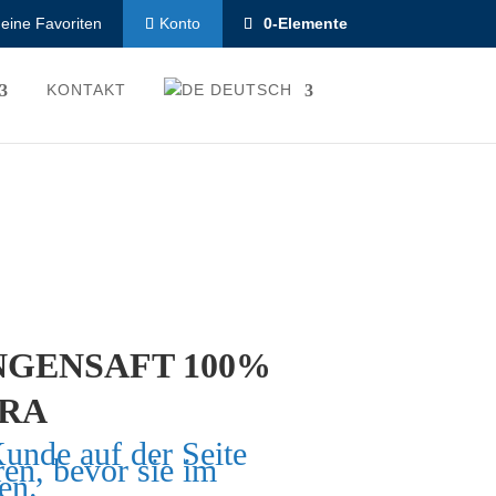
eine Favoriten
0-Elemente
Konto
KONTAKT
DEUTSCH
GENSAFT 100%
TRA
Kunde auf der Seite
ren, bevor sie im
en.