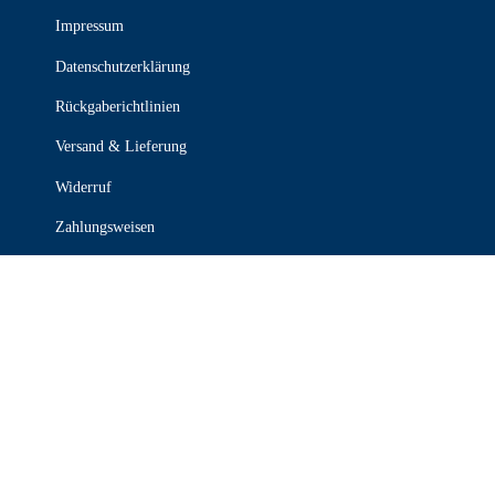
Impressum
Datenschutzerklärung
Rückgaberichtlinien
Versand & Lieferung
Widerruf
Zahlungsweisen
KONTAKT

030 339 387 70

info@stanzel-frischdienst.de