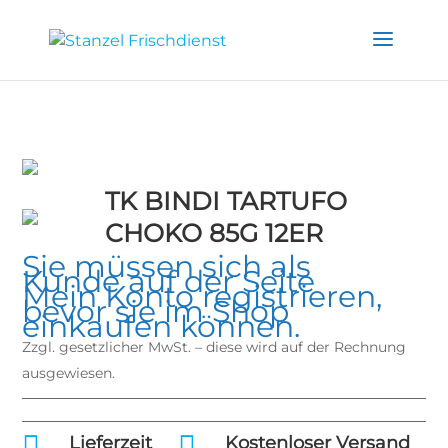
TK BINDI TARTUFO
CHOKO 85G 12ER
Sie müssen sich als
Kunde auf der Seite
Mein Konto
registrieren,
bevor sie im Shop
einkaufen können.
Zzgl. gesetzlicher MwSt. – diese wird auf der Rechnung
ausgewiesen.


Lieferzeit
Kostenloser Versand