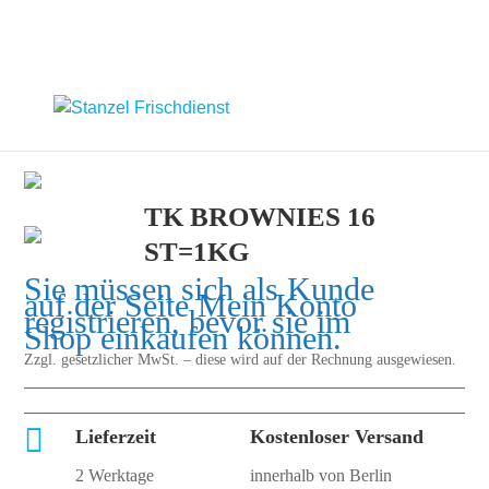
TK BROWNIES 16
ST=1KG
Sie müssen sich als Kunde
auf der Seite
Mein Konto
registrieren, bevor sie im
Shop einkaufen können.
Zzgl. gesetzlicher MwSt. – diese wird auf der Rechnung ausgewiesen.

Lieferzeit
Kostenloser Versand
2 Werktage
innerhalb von Berlin