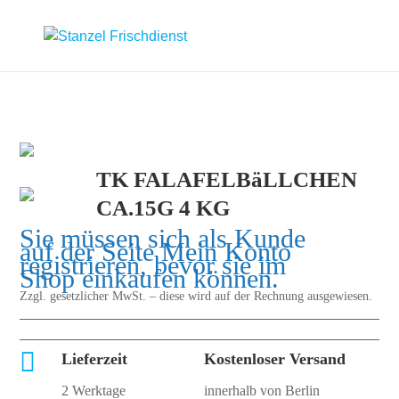
TK FALAFELBäLLCHEN
CA.15G 4 KG
Sie müssen sich als Kunde
auf der Seite
Mein Konto
registrieren, bevor sie im
Shop einkaufen können.
Zzgl. gesetzlicher MwSt. – diese wird auf der Rechnung ausgewiesen.

Lieferzeit
Kostenloser Versand
2 Werktage
innerhalb von Berlin